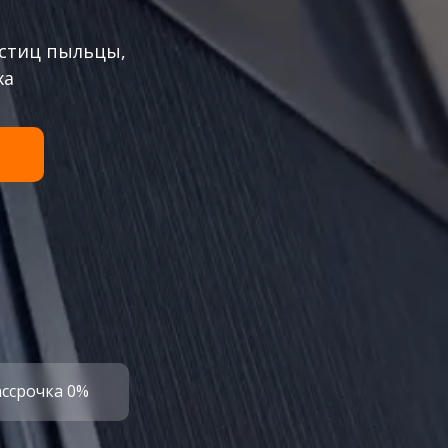
стиц пыльцы,
ха
ассрочка 0%