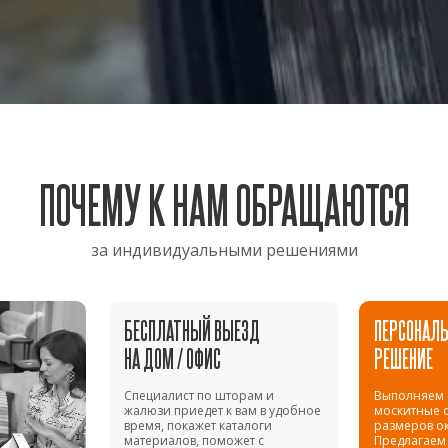
ПОЧЕМУ К НАМ ОБРАЩАЮТСЯ
за индивидуальными решениями
БЕСПЛАТНЫЙ ВЫЕЗД
ПЕРСОНАЛЬ
НА ДОМ / ОФИС
РЕШЕНИЕ
Специалист по шторам и
Выполняем 
жалюзи приедет к вам в удобное
москитные с
время, покажет каталоги
размеров ок
материалов, поможет с
Предлагаем 