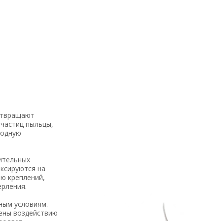
отвращают
 частиц пыльцы,
бодную
ительных
иксируются на
ю креплений,
ерления.
ным условиям.
ены воздействию