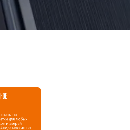
НОЕ
заказы на
етки для любых
он и дверей.
4 вида москитных