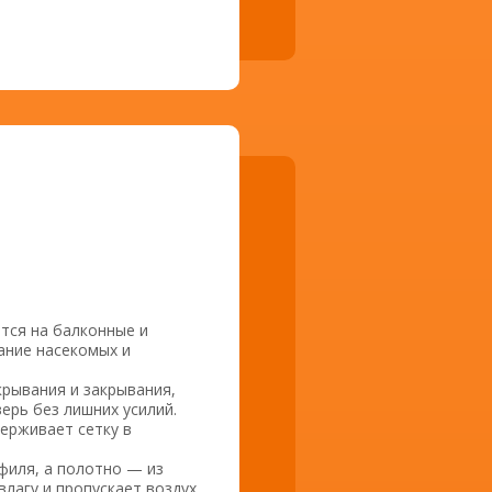
тся на балконные и
ание насекомых и
рывания и закрывания,
ерь без лишних усилий.
ерживает сетку в
филя, а полотно — из
лагу и пропускает воздух,