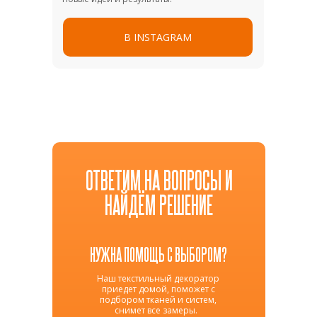
В INSTAGRAM
ОТВЕТИМ НА ВОПРОСЫ И
НАЙДЁМ РЕШЕНИЕ
НУЖНА ПОМОЩЬ С ВЫБОРОМ?
Наш текстильный декоратор
приедет домой, поможет с
подбором тканей и систем,
снимет все замеры.